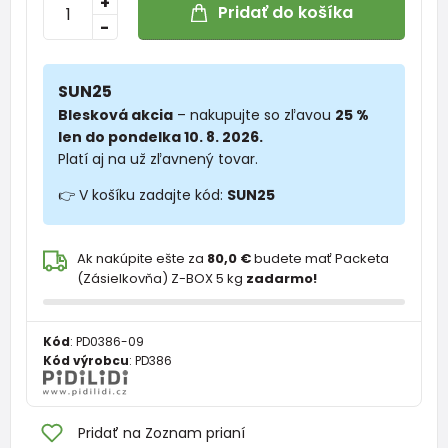
+
Pridať do košíka
-
SUN25
Blesková akcia
– nakupujte so zľavou
25 %
len do pondelka 10. 8. 2026.
Platí aj na už zľavnený tovar.
👉 V košíku zadajte kód:
SUN25
Ak nakúpite ešte za
80,0 €
budete mať Packeta
(Zásielkovňa) Z-BOX 5 kg
zadarmo!
Kód
:
PD0386-09
Kód výrobcu
:
PD386
Pridať na Zoznam prianí