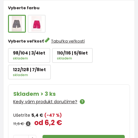
Vyberte farbu
Vyberte veľkosť
Tabuľka veľkostí
98/104 | 3/4let
110/116 | 5/6let
skladem
skladem
122/128 | 7/8let
skladem
Skladem > 3 ks
Kedy vám produkt doručíme?
Ušetríte
5,4 €
(-47 %)
od 6,2 €
11,6 €