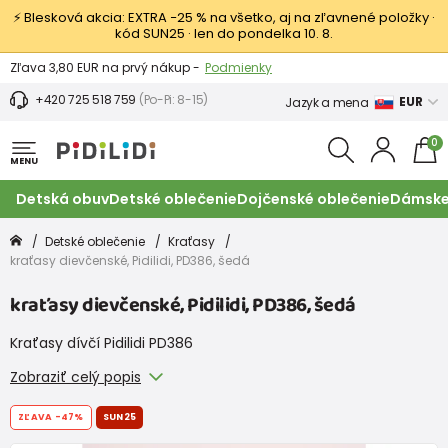
⚡ Blesková akcia: EXTRA −25 % na všetko, aj na zľavnené položky ·
kód SUN25 · len do pondelka 10. 8.
Výmena a vrátenie tovaru -
Zobraziť
Zľava 3,80 EUR na prvý nákup -
Podmienky
+420 725 518 759
(Po-Pi: 8-15)
EUR
Jazyk a mena
0
MENU
Detská obuv
Detské oblečenie
Dojčenské oblečenie
Dámske
Detské oblečenie
Kraťasy
kraťasy dievčenské, Pidilidi, PD386, šedá
kraťasy dievčenské, Pidilidi, PD386, šedá
Kraťasy dívčí Pidilidi PD386
Zobraziť celý popis
ZĽAVA
-47%
SUN25