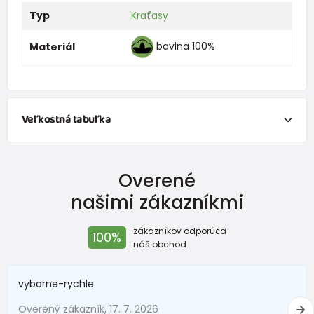
Typ
Kraťasy
bavlna 100%
Materiál
Veľkostná tabuľka
Veľkosť
Vek
Výška (cm)
Overené
50
0-1 mesiace
do 50
našimi zákazníkmi
56
1-2 mesiace
51 - 56
zákazníkov odporúča
100%
62
2-3 mesiace
57 - 62
náš obchod
68
4-6 mesiace
63 - 68
vyborne-rychle
74
6-9 mesiace
69 - 74
Overený zákazník, 17. 7. 2026