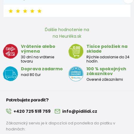
80
9-12 mesiace
75 - 80
86
12-18 mesiace
81 - 86
Ďalšie hodnotenie na
92
18-24 mesiace
87 - 92
na Heuréka.sk
98
2-3 rokov
93 - 98
Vrátenie alebo
Tisíce položiek na
výmena
sklade
104
3-4 rokov
99 - 104
30 dní na vrátenie
Rýchle odoslanie do 24
tovaru
hodín.
110
4-5 rokov
105 - 111
Doprava zadarmo
100 % spokojných
zákazníkov
nad 80 Eur
116
5-6 rokov
112 - 116
Overené zákazníkmi
122
6-7 rokov
117 - 122
Potrebujete poradiť?
128
7-8 rokov
123 - 128
+420 725 518 759
info@pidilidi.cz
134
8-9 rokov
129 - 134
Zákaznický servis je k dispozícii od pondelka do piatku v
140
9-10 rokov
135 - 140
hodinách: