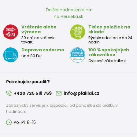
od 5,8 €
s DPH
Skladem
Ďalšie hodnotenie na
na Heuréka.sk
ponožky kotníkové chlapčenské - 3pack, Pidilidi, PD0131, Chlapec
Vrátenie alebo
Tisíce položiek na
výmena
sklade
8,3 €
30 dní na vrátenie
Rýchle odoslanie do 24
od 4,5 €
s DPH
tovaru
hodín.
Skladem
Doprava zadarmo
100 % spokojných
zákazníkov
nad 80 Eur
veselé ponožky FUNNY Chlapčenské - 3pack, Pidilidi, PD0133,
Overené zákazníkmi
Chlapec
9,5 €
od 5,8 €
s DPH
Potrebujete poradiť?
Skladem
+420 725 518 759
info@pidilidi.cz
Zákaznický servis je k dispozícii od pondelka do piatku v
hodinách:
Po-Pi: 8-15