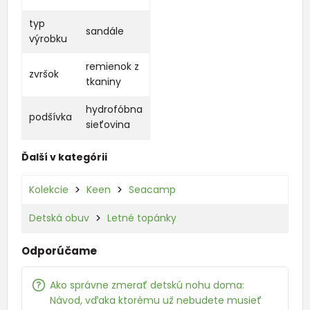
typ
sandále
výrobku
remienok z
zvršok
tkaniny
hydrofóbna
podšívka
sieťovina
Ďalší v kategórii
Kolekcie
Keen
Seacamp
Detská obuv
Letné topánky
Odporúčame
Ako správne zmerať detskú nohu doma:
Návod, vďaka ktorému už nebudete musieť