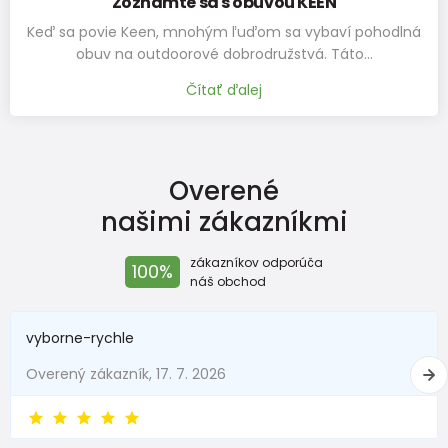
Zoznámte sa s obuvou KEEN
Skladem
Keď sa povie Keen, mnohým ľuďom sa vybaví pohodlná
FUNNY chlapčenské ponožky - 3pack, Pidilidi, PD0140-02, chlapec
obuv na outdoorové dobrodružstvá. Táto…
9,5 €
Čítať ďalej
od 5,8 €
s DPH
Skladem
ponožky chlapčenské - 3pack, Pidilidi, PD0128, Chlapec
Overené
9,5 €
našimi zákazníkmi
od 5,8 €
s DPH
Skladem
zákazníkov odporúča
100%
náš obchod
ponožky chlapčenské - 3pack, Pidilidi, PD0129, Chlapec
9,5 €
vyborne-rychle
od 5,8 €
s DPH
Skladem
Overený zákazník, 17. 7. 2026
ponožky chlapčenské, 3pack, Pidilidi, PD0123, kluk
9,5 €