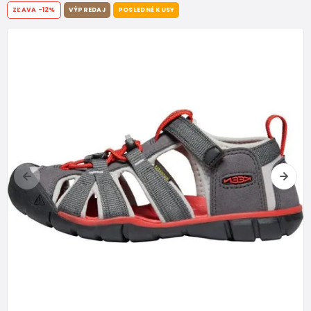
ZĽAVA
-12%
VÝPREDAJ
POSLEDNÉ KUSY