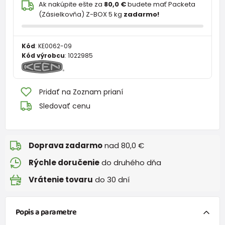
Ak nakúpite ešte za
80,0 €
budete mať Packeta
(Zásielkovňa) Z-BOX 5 kg
zadarmo!
Kód
:
KE0062-09
Kód výrobcu
:
1022985
Pridať na Zoznam prianí
Sledovať cenu
Doprava zadarmo
nad 80,0 €
Rýchle doručenie
do druhého dňa
Vrátenie tovaru
do 30 dní
Popis a parametre