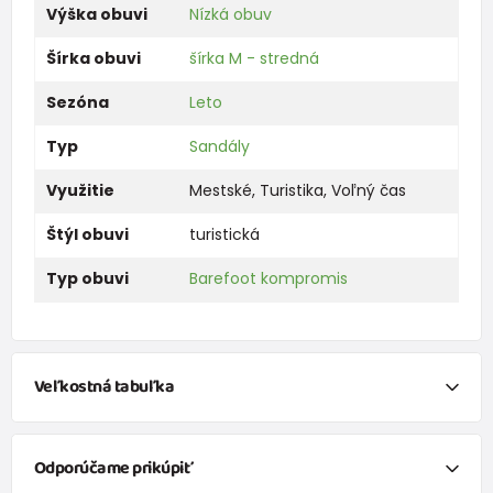
Výška obuvi
Nízká obuv
Šírka obuvi
šírka M - stredná
Sezóna
Leto
Typ
Sandály
Využitie
Mestské
,
Turistika
,
Voľný čas
Štýl obuvi
turistická
Typ obuvi
Barefoot kompromis
Veľkostná tabuľka
Tabuľka veľkostí KEEN
Odporúčame prikúpiť
Veľkosť