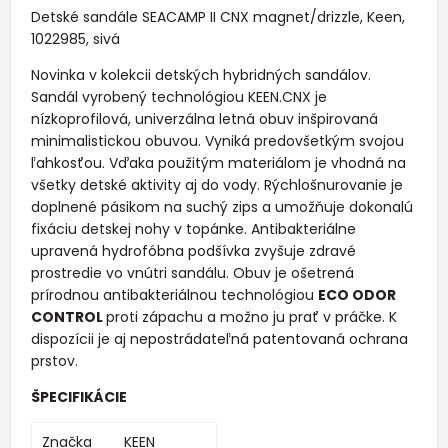
Detské sandále SEACAMP II CNX magnet/drizzle, Keen,
1022985, sivá
Novinka v kolekcii detských hybridných sandálov.
Sandál vyrobený technológiou KEEN.CNX je
nízkoprofilová, univerzálna letná obuv inšpirovaná
minimalistickou obuvou. Vyniká predovšetkým svojou
ľahkosťou. Vďaka použitým materiálom je vhodná na
všetky detské aktivity aj do vody. Rýchlošnurovanie je
doplnené pásikom na suchý zips a umožňuje dokonalú
fixáciu detskej nohy v topánke. Antibakteriálne
upravená hydrofóbna podšívka zvyšuje zdravé
prostredie vo vnútri sandálu. Obuv je ošetrená
prírodnou antibakteriálnou technológiou
ECO ODOR
CONTROL
proti zápachu a možno ju prať v práčke. K
dispozícii je aj nepostrádateľná patentovaná ochrana
prstov.
ŠPECIFIKÁCIE
Značka
KEEN