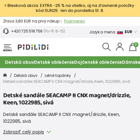
⚡ Blesková akcia: EXTRA −25 % na všetko, aj na zľavnené položky ·
kód SUN25 · len do pondelka 10. 8.
Výmena a vrátenie tovaru -
Zobraziť
Zľava 3,80 EUR na prvý nákup -
Podmienky
+420 725 518 759
(Po-Pi: 8-15)
EUR
Jazyk a mena
0
MENU
Detská obuv
Detské oblečenie
Dojčenské oblečenie
Dámske
Detská obuv
Letné topánky
Detské sandále SEACAMP II CNX magnet/drizzle, Keen, 1022985, sivá
Detské sandále SEACAMP II CNX magnet/drizzle,
Keen, 1022985, sivá
Detské sandále SEACAMP II CNX magnet/drizzle, Keen,
1022985, sivá
Zobraziť celý popis