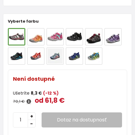
Vyberte farbu
Není dostupné
Ušetríte
8,3 €
(-12 %)
od 61,8 €
70,1 €
+
Dotaz na dostupnosť
-