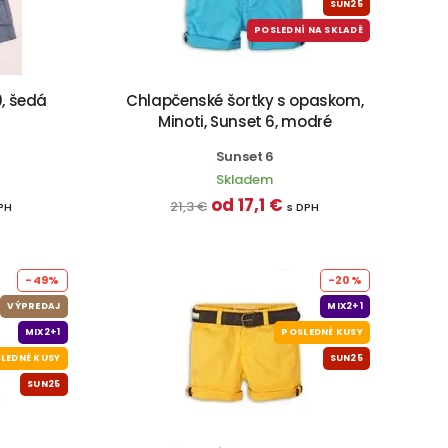
SUN25
POSLEDNÍ NA SKLADĚ
0, šedá
Chlapčenské šortky s opaskom,
Minoti, Sunset 6, modré
Sunset 6
Skladem
od 17,1 €
21,3 €
PH
s DPH
-49%
-20%
VÝPREDAJ
MIX2+1
MIX2+1
POSLEDNÉ KUSY
LEDNÉ KUSY
SUN25
SUN25