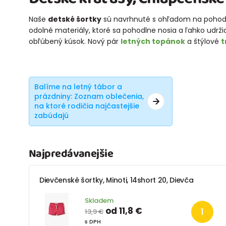
Naše
detské šortky
sú navrhnuté s ohľadom na pohodli
odolné materiály, ktoré sa pohodlne nosia a ľahko udržia
obľúbený kúsok. Nový pár
letných topánok
a štýlové
t
Balíme na letný tábor a
prázdniny: Zoznam oblečenia,
na ktoré rodičia najčastejšie
zabúdajú
Najpredávanejšie
Dievčenské šortky, Minoti, 14short 20, Dievča
Skladem
od 11,8 €
13,9 €
s DPH