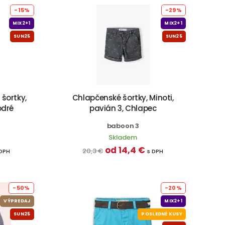
-15%
-29%
MIX2+1
MIX2+1
SUN25
SUN25
šortky,
Chlapčenské šortky, Minoti,
odré
pavián 3, Chlapec
baboon 3
Skladem
od 14,4 €
20,3 €
 DPH
s DPH
-50%
-20%
VÝPREDAJ
MIX2+1
SUN25
POSLEDNÉ KUSY