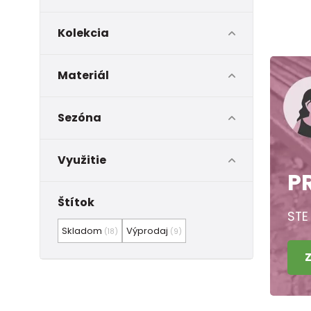
Kolekcia
Materiál
Sezóna
Využitie
P
Štítok
STE
Skladom
Výprodaj
(18)
(9)