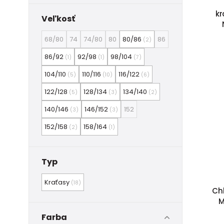
kr
Veľkosť
68/80
74
74/80
80
80/86
86
(2)
86/92
92/98
98/104
(1)
(1)
(7)
104/110
110/116
116/122
(5)
(10)
(6)
122/128
128/134
134/140
(5)
(3)
(2)
140/146
146/152
152
(3)
(3)
152/158
158/164
(2)
(1)
Typ
Kraťasy
(18)
Ch
M
Farba