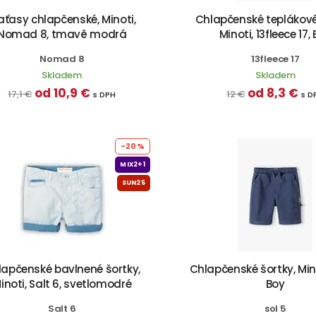
aťasy chlapčenské, Minoti,
Chlapčenské teplákové
Nomad 8, tmavě modrá
Minoti, 13fleece 17,
Nomad 8
13fleece 17
Skladem
Skladem
od 10,9 €
od 8,3 €
17,1 €
12 €
s DPH
s D
-20%
MIX2+1
SUN25
lapčenské bavlnené šortky,
Chlapčenské šortky, Minot
inoti, Salt 6, svetlomodré
Boy
Salt 6
sol 5