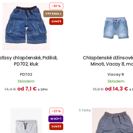
-51%
VÝPREDAJ
SUN25
aťasy chlapčenské, Pidilidi,
Chlapčenské džínsové 
PD702, kluk
Minoti, Vacay 8, m
PD702
Vacay 8
Skladem
Skladem
od 7,1 €
od 14,3 €
14,4 €
16,8 €
s DPH
s
3 farby
-21%
MIX2+1
SUN25