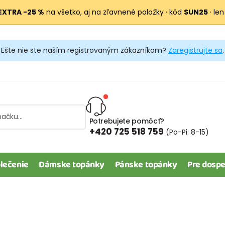
EXTRA −25 %
na všetko, aj na zľavnené položky · kód
SUN25
· len
Ešte nie ste naším registrovaným zákazníkom?
Zaregistrujte sa
.
Potrebujete pomôcť?
+420 725 518 759
(Po-Pi: 8-15)
lečenie
Dámske topánky
Pánske topánky
Pre dospe