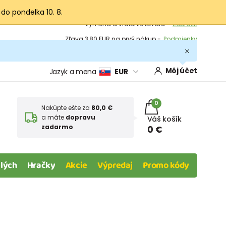
 do pondelka 10. 8.
Výmena a vrátenie tovaru -
Zobraziť
Zľava 3,80 EUR na prvý nákup -
Podmienky
Môj účet
Jazyk a mena
EUR
0
Nakúpte ešte za
80,0 €
a máte
dopravu
Váš košík
zadarmo
0 €
lých
Hračky
Akcie
Výpredaj
Promo kódy