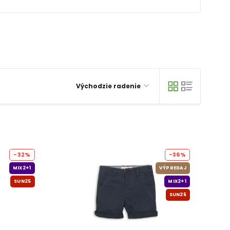
Východzie radenie
-32%
-36%
MIX2+1
VÝPREDAJ
SUN25
MIX2+1
SUN25