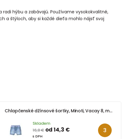
 sa radi hýbu a zabávajú. Používame vysokokvalitné,
ch a štýloch, aby si každé dieťa mohlo nájsť svoj
Chlapčenské džínsové šortky, Minoti, Vacay 8, modré
Skladem
od 14,3 €
16,8 €
s DPH