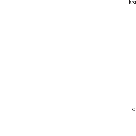
kra
C