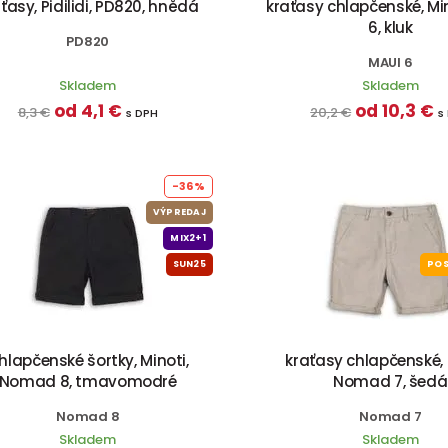
ťasy, Pidilidi, PD820, hnědá
kraťasy chlapčenské, Min
6, kluk
PD820
MAUI 6
Skladem
Skladem
od 4,1 €
od 10,3 €
8,3 €
20,2 €
s DPH
s
-36%
VÝPREDAJ
MIX2+1
SUN25
POS
hlapčenské šortky, Minoti,
kraťasy chlapčenské, 
Nomad 8, tmavomodré
Nomad 7, šedá
Nomad 8
Nomad 7
Skladem
Skladem