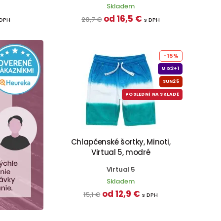
Skladem
od 16,5 €
20,7 €
 DPH
s DPH
-15%
MIX2+1
SUN25
POSLEDNÍ NA SKLADĚ
Chlapčenské šortky, Minoti,
Virtual 5, modré
Virtual 5
Skladem
od 12,9 €
15,1 €
s DPH