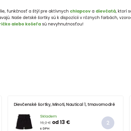
e, funkčnosť a štýl pre aktívnych
chlapcov
a
dievčatá
, ktorí
vajú. Naše detské šortky sú k dispozícii v rôznych farbách, vzoro
ričko alebo košeľa
sú nevyhnutnosťou!
Dievčenské šortky, Minoti, Nautical 1, tmavomodré
Skladem
od 13 €
16,2 €
s DPH