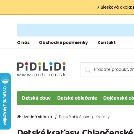
⚡ Blesková akcia:
O nás
Obchodné podmienky
Kontakt
Detská obuv
Detské oblečenie
Dojčenské ob
Úvodná stránka
Detské oblečenie
Kraťasy
Detské kraťasy, Chlapčenské