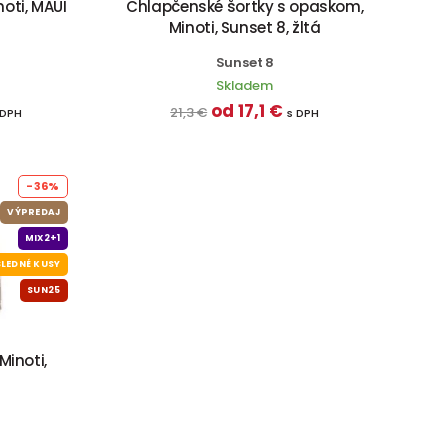
oti, MAUI
Chlapčenské šortky s opaskom,
Minoti, Sunset 8, žltá
Sunset 8
Skladem
od 17,1 €
21,3 €
 DPH
s DPH
-36%
VÝPREDAJ
MIX2+1
LEDNÉ KUSY
SUN25
Minoti,