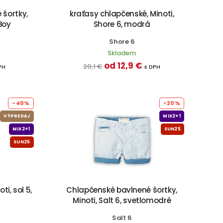
 šortky,
kraťasy chlapčenské, Minoti,
 Boy
Shore 6, modrá
Shore 6
Skladem
od 12,9 €
20,1 €
PH
s DPH
-40%
-20%
VÝPREDAJ
MIX2+1
MIX2+1
SUN25
SUN25
i, sol 5,
Chlapčenské bavlnené šortky,
Minoti, Salt 6, svetlomodré
Salt 6