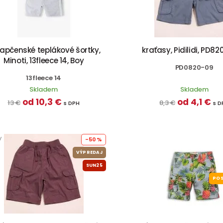
apčenské teplákové šortky,
kraťasy, Pidilidi, PD82
Minoti, 13fleece 14, Boy
PD0820-09
13fleece 14
Skladem
Skladem
od 10,3 €
od 4,1 €
13 €
8,3 €
s DPH
s D
y
-50%
VÝPREDAJ
SUN25
POS