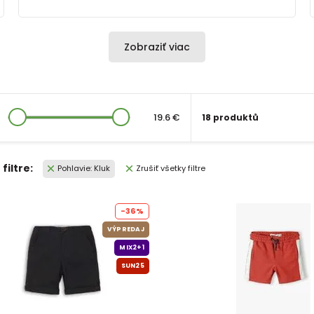
Zobraziť viac
19.6 €
18 produktů
filtre:
Pohlavie: Kluk
Zrušiť všetky filtre
-36%
VÝPREDAJ
MIX2+1
SUN25